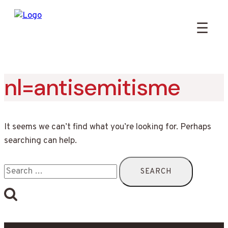
☰
nl=antisemitisme
Skip
to
content
It seems we can’t find what you’re looking for. Perhaps
searching can help.
Search
for: